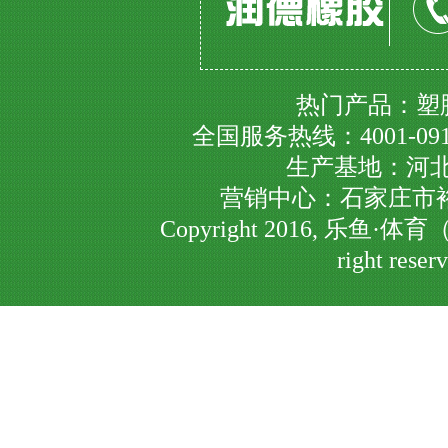
热门产品：塑胶
全国服务热线：4001-091--
生产基地：河
营销中心：石家庄市裕
Copyright 2016, 乐鱼·
right re