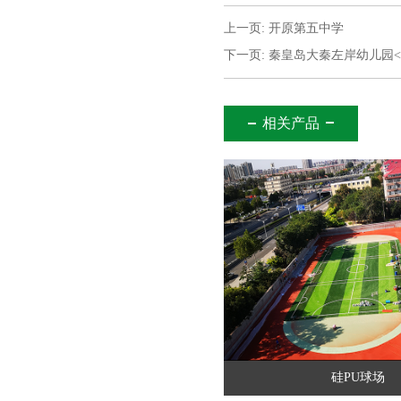
上一页:
开原第五中学
下一页:
秦皇岛大秦左岸幼儿园
<
相关产品
硅PU球场