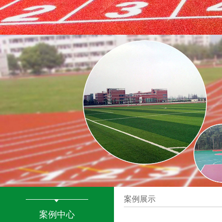
案例展示
案例中心