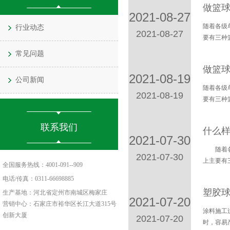
做篮
2021-08-27
随着各级
行业动态
2021-08-27
要有三种
常见问题
做篮
2021-08-19
公司新闻
随着各级
2021-08-19
要有三种
联系我们
什么
2021-07-30
随着各级
2021-07-30
上主要有
全国服务热线：4001-091--909
电话/传真：0311-66698885
塑胶球
生产基地：河北省定州市南城区梅家庄
2021-07-20
营销中心：石家庄市裕华区长江大道315号
涂料施工
创新大厦
2021-07-20
时，容易