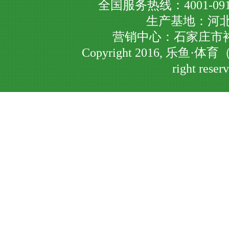
全国服务热线：4001-091--
生产基地：河
营销中心：石家庄市裕
Copyright 2016, 乐鱼·
right re