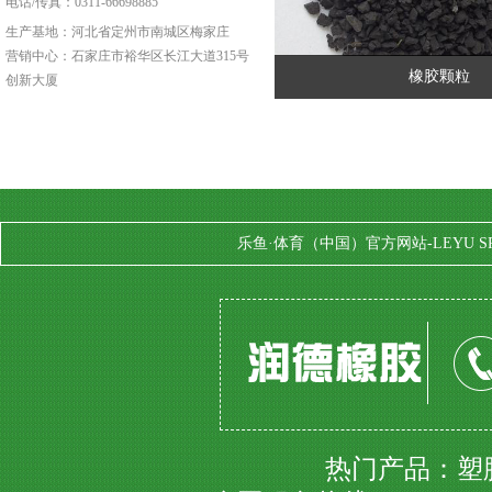
电话/传真：0311-66698885
生产基地：河北省定州市南城区梅家庄
营销中心：石家庄市裕华区长江大道315号
橡胶颗粒
创新大厦
乐鱼·体育（中国）官方网站-LEYU SP
热门产品：塑胶