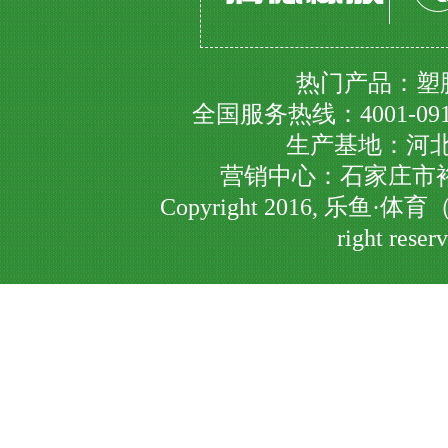
热门产品：塑胶
全国服务热线：4001-091--
生产基地：河
营销中心：石家庄市裕
Copyright 2016, 乐鱼·
right re